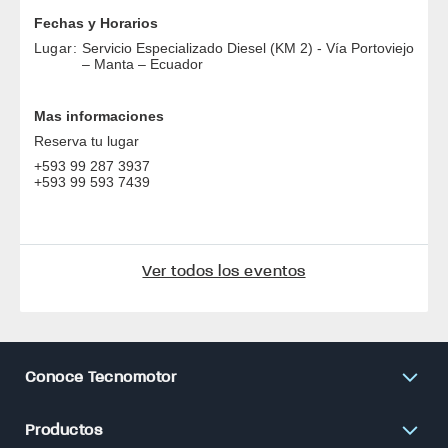
diagnóstico automotriz y sistemas de inyección diésel.
Los participantes recibirán:
Material didáctico
Coffee Break
Certificado de conclusión
Bata oficial de mecánico Tecnomotor
Fechas y Horarios
Lugar:
Servicio Especializado Diesel (KM 2) - Vía Portovie
– Manta – Ecuador
Ver todos los eventos
Mas informaciones
Reserva tu lugar
+593 99 287 3937
+593 99 593 7439
Conoce Tecnomotor
Productos