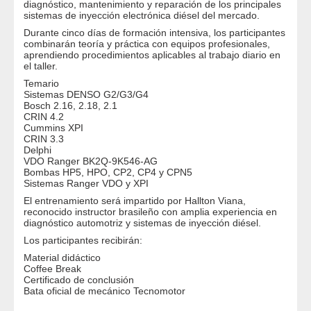
entrenamiento técnico especializado en reparación de
inyectores y bombas Common Rail.
Este curso está dirigido a mecánicos, especialistas en
sistemas diésel, técnicos automotrices y propietarios de
talleres que desean ampliar sus conocimientos en
diagnóstico, mantenimiento y reparación de los principale
sistemas de inyección electrónica diésel del mercado.
Durante cinco días de formación intensiva, los participant
combinarán teoría y práctica con equipos profesionales,
aprendiendo procedimientos aplicables al trabajo diario e
el taller.
Temario
Sistemas DENSO G2/G3/G4
Bosch 2.16, 2.18, 2.1
CRIN 4.2
Cummins XPI
CRIN 3.3
Delphi
VDO Ranger BK2Q-9K546-AG
Bombas HP5, HPO, CP2, CP4 y CPN5
Sistemas Ranger VDO y XPI
El entrenamiento será impartido por Hallton Viana,
reconocido instructor brasileño con amplia experiencia en