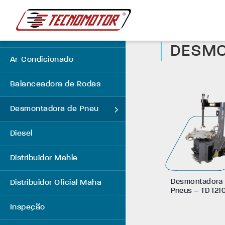
Produtos
CONHEÇA 
Alinhadores
DESMO
Ar-Condicionado
Balanceadora de Rodas
Desmontadora de Pneu
Diesel
Distribuidor Mahle
Desmontado
Distribuidor Oficial Maha
Pneus – TD 121
Inspeção