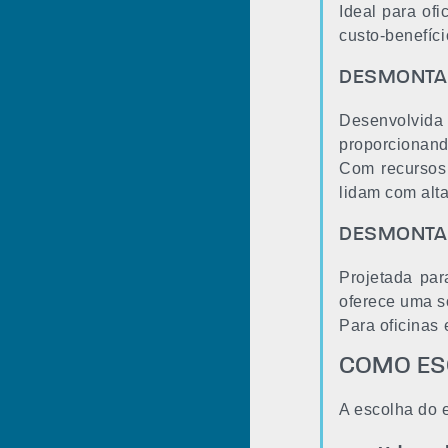
Ideal para of
custo-benefíci
DESMONTADO
Desenvolvida 
proporcionand
Com recursos 
lidam com alt
DESMONTAD
Projetada pa
oferece uma s
Para oficinas
COMO ES
A escolha do 