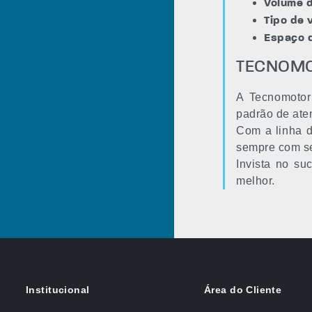
Volume d
Tipo de 
Espaço d
TECNOMOT
A Tecnomotor
padrão de ate
Com a linha d
sempre com se
Invista no su
melhor.
Institucional
Área do Cliente