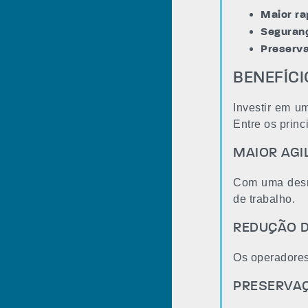
Maior ra
Seguran
Preserva
BENEFÍC
Investir em u
Entre os princ
MAIOR AGI
Com uma desmo
de trabalho.
REDUÇÃO D
Os operadores
PRESERVAÇ