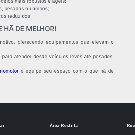
delos mais robustos e ágeis;
s, pesados ou ambos;
os reduzidos.
E HÁ DE MELHOR!
motivo, oferecendo equipamentos que elevam o
 para atender desde veículos leves até pesados,
cnomotor
e equipe seu espaço com o que há de
ar
Área Restrita
Rec