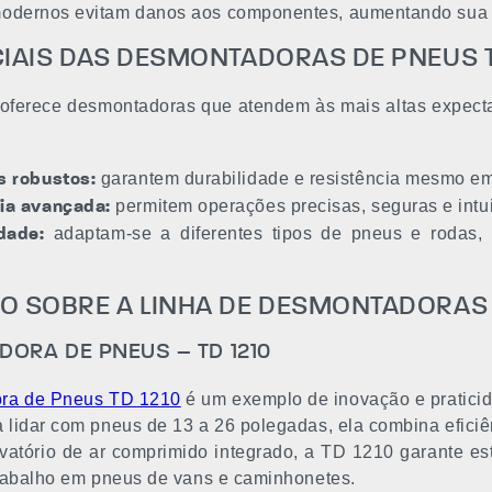
odernos evitam danos aos componentes, aumentando sua vid
CIAIS DAS DESMONTADORAS DE PNEUS
oferece desmontadoras que atendem às mais altas expectat
garantem durabilidade e resistência mesmo em
s robustos:
permitem operações precisas, seguras e intui
ia avançada:
adaptam-se a diferentes tipos de pneus e rodas, 
idade:
.
O SOBRE A LINHA DE DESMONTADORAS
ORA DE PNEUS – TD 1210
ra de Pneus TD 1210
é um exemplo de inovação e praticid
 lidar com pneus de 13 a 26 polegadas, ela combina eficiên
atório de ar comprimido integrado, a TD 1210 garante esta
 trabalho em pneus de vans e caminhonetes.