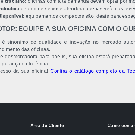
oficinas com alta demanda devem optar por mo
e trabalho:
determine se você atenderá apenas veículos leve
veículos:
equipamentos compactos são ideais para espaç
isponível:
OR: EQUIPE A SUA OFICINA COM O QU
 é sinônimo de qualidade e inovação no mercado auto
ndimento das oficinas.
e desmontadora para pneus, sua oficina estará preparada
gurança e eficiência.
cesso da sua oficina!
Confira o catálogo completo da Te
Área do Cliente
Como compr