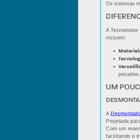
Os sistemas m
DIFEREN
A Tecnomotor 
incluem:
Materiai
Tecnolog
Versatil
pesados
UM POUC
DESMONTAD
A
Desmontado
Projetada para
Com um reserv
facilitando o