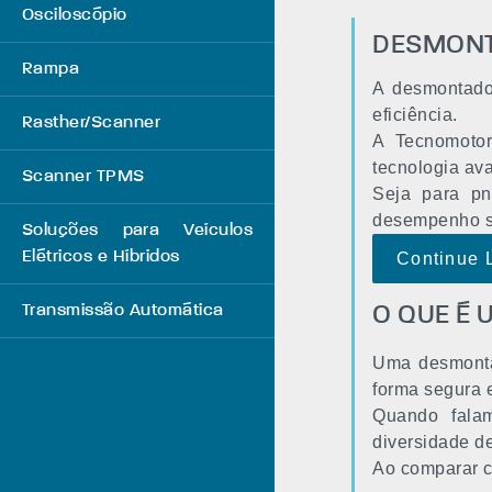
Osciloscópio
DESMONT
Rampa
A desmontado
eficiência.
Rasther/Scanner
A Tecnomotor
tecnologia ava
Scanner TPMS
Seja para pn
desempenho su
Soluções para Veículos
Elétricos e Híbridos
Continue 
Transmissão Automática
O QUE É
Uma desmonta
forma segura e
Quando falam
diversidade d
Ao comparar c