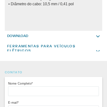
• Diâmetro do cabo: 10,5 mm / 0,41 pol
DOWNLOAD
FERRAMENTAS PARA VEÍCULOS
Conheça a linha de ferramentas para veículos
Manual de instruções
ELÉTRICOS
elétricos mais completa do mercado acessando
nossa loja On-Line.
Clique aqui e conheça nossa linha completa!
CONTATO
Nome Completo*
E-mail*