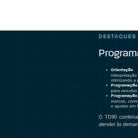
DESTAQUES
Programa
Orientação 
interpretaç
otimizando a 
Programação 
para veículo
Programação
marcas, como
e ajustes em 
O TD90 combina t
atender às demand