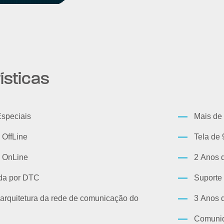
ísticas
speciais
Mais de
OffLine
Tela de 
 OnLine
2 Anos 
da por DTC
Suporte
 arquitetura da rede de comunicação do
3 Anos 
Comunid