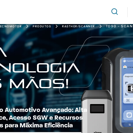
TD90 - SCA
TECNOMOTOR
PRODUTOS
RASTHER/SCANNER
a
nologia
 mãos!
o Automotivo Avançado: Alta
ce, Acesso SGW e Recursos
es para Máxima Eficiência