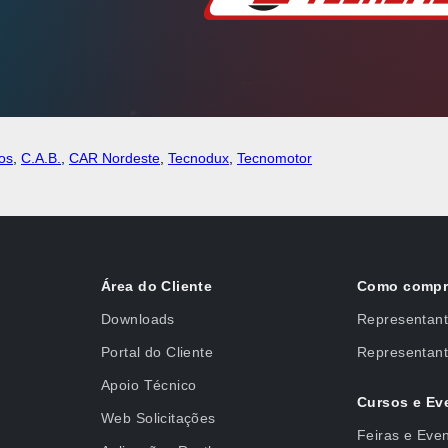
os
,
C.A.B.
,
CAR Nordeste
,
Tecnodux
,
Tecnomotor
Área do Cliente
Como compr
Downloads
Representant
Portal do Cliente
Representant
Apoio Técnico
Cursos e Ev
Web Solicitações
Feiras e Eve